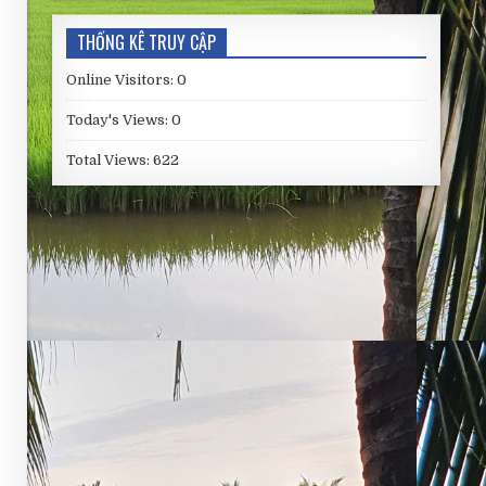
THỐNG KÊ TRUY CẬP
Online Visitors:
0
Today's Views:
0
Total Views:
622