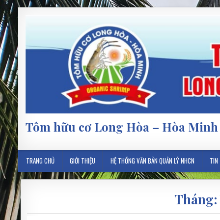
Tôm hữu cơ Long Hòa – Hòa Minh
TRANG CHỦ
GIỚI THIỆU
HỆ THỐNG VĂN BẢN QUẢN LÝ NHCN
TIN
Tháng: