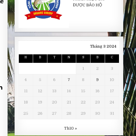
hế
ĐƯỢC BẢO HỘ
Tháng 3 2024
H
B
T
N
S
B
C
1
2
3
4
5
6
7
8
9
10
m
11
12
13
14
15
16
17
18
19
20
21
22
23
24
25
26
27
28
29
30
31
Th10 »