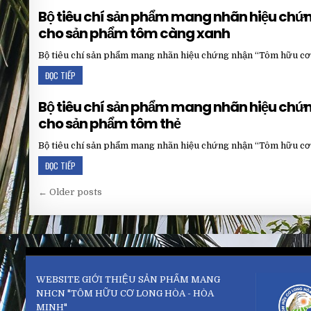
Bộ tiêu chí sản phẩm mang nhãn hiệu ch
cho sản phẩm tôm càng xanh
Bộ tiêu chí sản phẩm mang nhãn hiệu chứng nhận “Tôm hữu c
ĐỌC TIẾP
Bộ tiêu chí sản phẩm mang nhãn hiệu ch
cho sản phẩm tôm thẻ
Bộ tiêu chí sản phẩm mang nhãn hiệu chứng nhận “Tôm hữu c
ĐỌC TIẾP
Điều
← Older posts
hướng
bài
viết
WEBSITE GIỚI THIỆU SẢN PHẨM MANG
NHCN "TÔM HỮU CƠ LONG HÒA - HÒA
MINH"