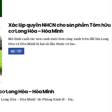
Xác lập quyền NHCN cho sản phẩm Tôm hữu
cơ Long Hòa – Hòa Minh
Mô hình canh tác xen canh nuôi tôm càng xanh trên đất lúa Long
Hòa và Hòa Minh là hai xã đảo thuộc cù lao…
ĐỌC TIẾP
cơ Long Hòa – Hòa Minh
ơ Long Hòa – Hòa Minh” do Phòng Kinh tế – Hạ…