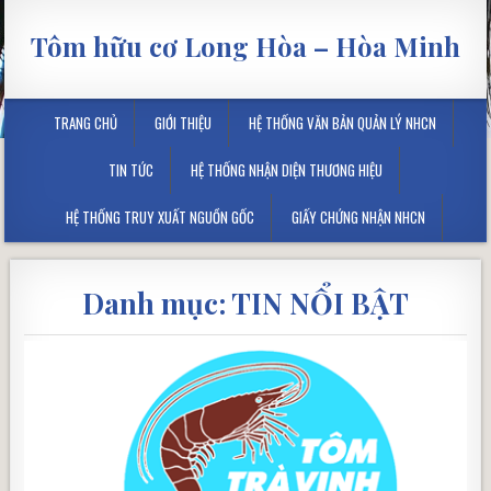
Tôm hữu cơ Long Hòa – Hòa Minh
TRANG CHỦ
GIỚI THIỆU
HỆ THỐNG VĂN BẢN QUẢN LÝ NHCN
TIN TỨC
HỆ THỐNG NHẬN DIỆN THƯƠNG HIỆU
HỆ THỐNG TRUY XUẤT NGUỒN GỐC
GIẤY CHỨNG NHẬN NHCN
Danh mục:
TIN NỔI BẬT