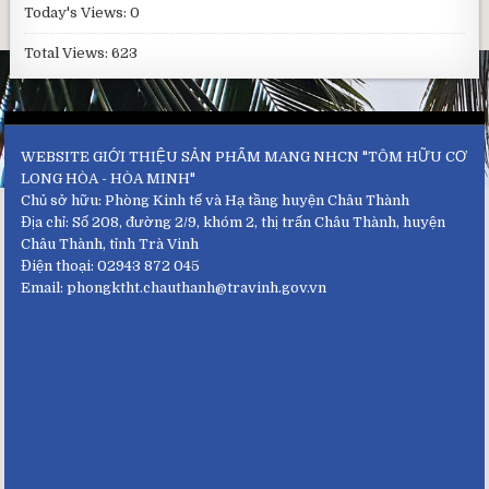
Today's Views:
0
Total Views:
623
WEBSITE GIỚI THIỆU SẢN PHẨM MANG NHCN "TÔM HỮU CƠ
LONG HÒA - HÒA MINH"
Chủ sở hữu: Phòng Kinh tế và Hạ tầng huyện Châu Thành
Địa chỉ: Số 208, đường 2/9, khóm 2, thị trấn Châu Thành, huyện
Châu Thành, tỉnh Trà Vinh
Điện thoại: 02943 872 045
Email: phongktht.chauthanh@travinh.gov.vn