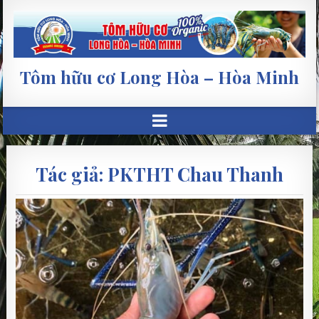
Tôm hữu cơ Long Hòa – Hòa Minh
Tác giả:
PKTHT Chau Thanh