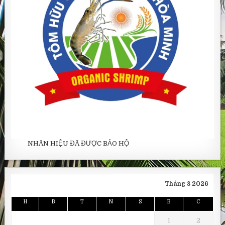
NHÃN HIỆU ĐÃ ĐƯỢC BẢO HỘ
Tháng 8 2026
H
B
T
N
S
B
C
1
2