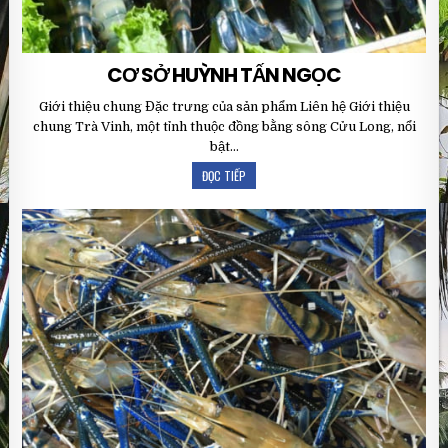
CƠ SỞ HUỲNH TẤN NGỌC
Giới thiệu chung Đặc trưng của sản phẩm Liên hệ Giới thiệu
chung Trà Vinh, một tỉnh thuộc đồng bằng sông Cửu Long, nổi
bật…
ĐỌC TIẾP