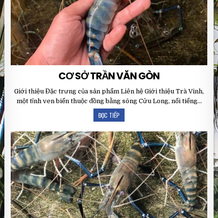
CƠ SỞ TRẦN VĂN GÒN
Giới thiệu Đặc trưng của sản phẩm Liên hệ Giới thiệu Trà Vinh,
một tỉnh ven biển thuộc đồng bằng sông Cửu Long, nổi tiếng…
ĐỌC TIẾP