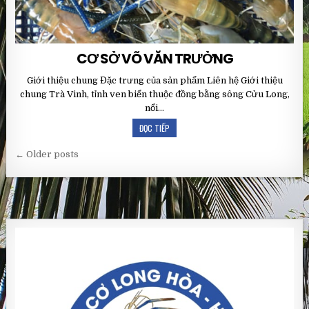
CƠ SỞ VÕ VĂN TRƯỞNG
Giới thiệu chung Đặc trưng của sản phẩm Liên hệ Giới thiệu
chung Trà Vinh, tỉnh ven biển thuộc đồng bằng sông Cửu Long,
nổi…
ĐỌC TIẾP
Điều
← Older posts
hướng
bài
viết