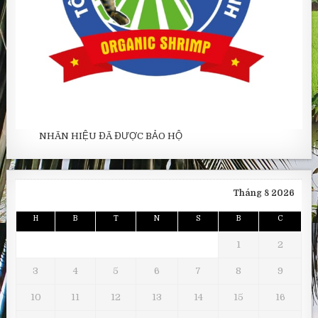
NHÃN HIỆU ĐÃ ĐƯỢC BẢO HỘ
Tháng 8 2026
H
B
T
N
S
B
C
1
2
3
4
5
6
7
8
9
10
11
12
13
14
15
16