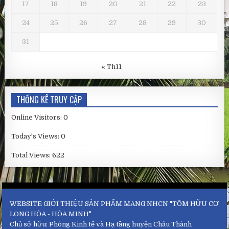
17
18
19
20
21
22
23
24
25
26
27
28
29
30
31
« Th11
THỐNG KÊ TRUY CẬP
Online Visitors:
0
Today's Views:
0
Total Views:
622
WEBSITE GIỚI THIỆU SẢN PHẨM MANG NHCN "TÔM HỮU CƠ
LONG HÒA - HÒA MINH"
Chủ sở hữu: Phòng Kinh tế và Hạ tầng huyện Châu Thành